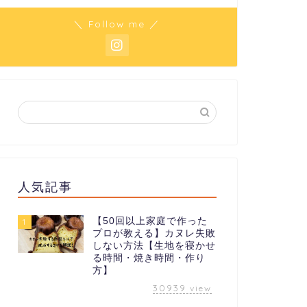
＼ Follow me ／
人気記事
【50回以上家庭で作った
1
プロが教える】カヌレ失敗
しない方法【生地を寝かせ
る時間・焼き時間・作り
方】
30939
view