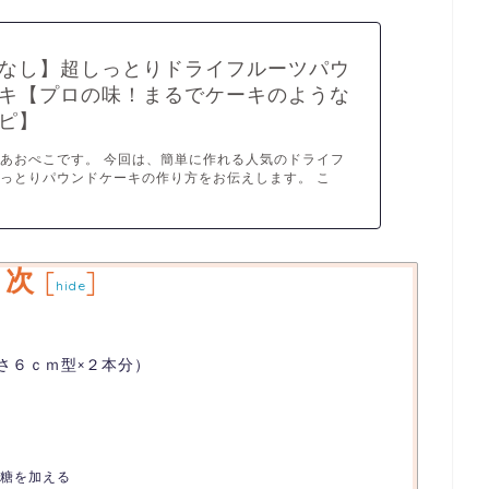
なし】超しっとりドライフルーツパウ
キ【プロの味！まるでケーキのような
ピ】
あおぺこです。 今回は、簡単に作れる人気のドライフ
っとりパウンドケーキの作り方をお伝えします。 こ
目次
[
]
hide
さ６ｃｍ型×２本分）
糖を加える