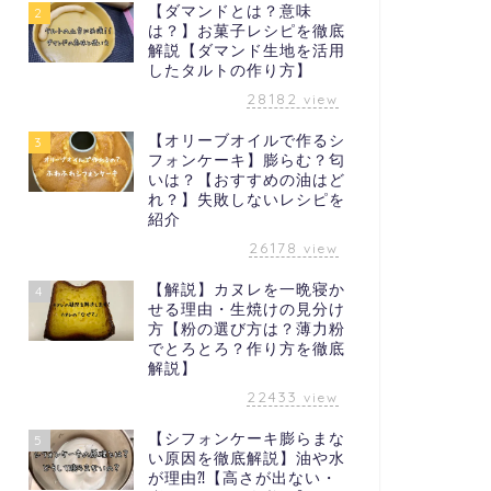
【ダマンドとは？意味
2
は？】お菓子レシピを徹底
解説【ダマンド生地を活用
したタルトの作り方】
28182
view
【オリーブオイルで作るシ
3
フォンケーキ】膨らむ？匂
いは？【おすすめの油はど
れ？】失敗しないレシピを
紹介
26178
view
【解説】カヌレを一晩寝か
4
せる理由・生焼けの見分け
方【粉の選び方は？薄力粉
でとろとろ？作り方を徹底
解説】
22433
view
【シフォンケーキ膨らまな
5
い原因を徹底解説】油や水
が理由⁈【高さが出ない・