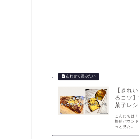
【きれい
るコツ】
菓子レシ
こんにちは！
格的パウンド
っと見た...