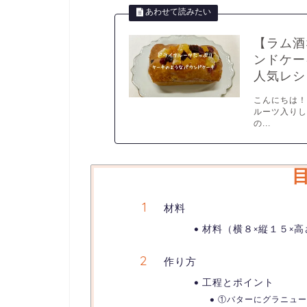
【ラム酒
ンドケー
人気レシ
こんにちは！
ルーツ入りし
の...
材料
材料（横８×縦１５×高
作り方
工程とポイント
①バターにグラニュー