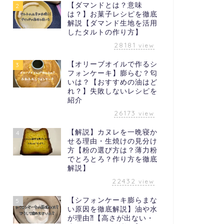
【ダマンドとは？意味
2
は？】お菓子レシピを徹底
解説【ダマンド生地を活用
したタルトの作り方】
28181
view
【オリーブオイルで作るシ
3
フォンケーキ】膨らむ？匂
いは？【おすすめの油はど
れ？】失敗しないレシピを
紹介
26173
view
【解説】カヌレを一晩寝か
4
せる理由・生焼けの見分け
方【粉の選び方は？薄力粉
でとろとろ？作り方を徹底
解説】
22432
view
【シフォンケーキ膨らまな
5
い原因を徹底解説】油や水
が理由⁈【高さが出ない・