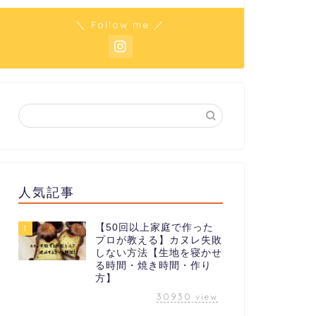
＼ Follow me ／
人気記事
【50回以上家庭で作った
1
プロが教える】カヌレ失敗
しない方法【生地を寝かせ
る時間・焼き時間・作り
方】
30930
view