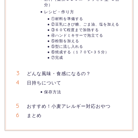
分）
レシピ・作り方
①材料を準備する
②豆乳にきび糖、ごま油、塩を加える
③６０℃程度まで加熱する
④ハンドミキサーで泡立てる
⑤粉類を加える
⑤型に流し入れる
⑥焼成する（１７０℃×３５分）
⑦完成
どんな風味・食感になるの？
日持ちについて
保存方法
おすすめ！小麦アレルギー対応おやつ
まとめ