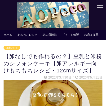
ホーム
あおぺこレシピ
恋の必勝法
「？」を解説
お店＆商品
健康レシピ
【卵なしでも作れるの？】豆乳と米粉
のシフォンケーキ【卵アレルギー向
けもちもちレシピ・12cmサイズ】
2022年3月30日
/
2023年5月11日